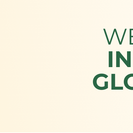
W
I
GL