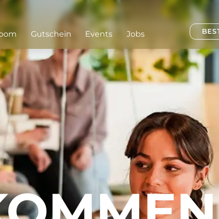
BES
Room
Gutschein
Events
Jobs
KOMMEN