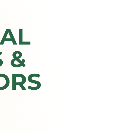
AL
 &
ORS