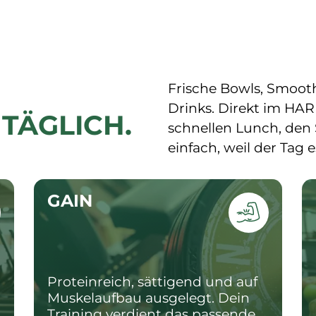
Frische Bowls, Smooth
Drinks. Direkt im HAR
TÄGLICH.
schnellen Lunch, den
einfach, weil der Tag e
GAIN
Proteinreich, sättigend und auf 
Muskelaufbau ausgelegt. Dein 
Training verdient das passende 