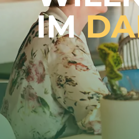
IM
DA