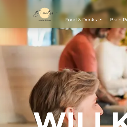
Food & Drinks
Brain 
WILL