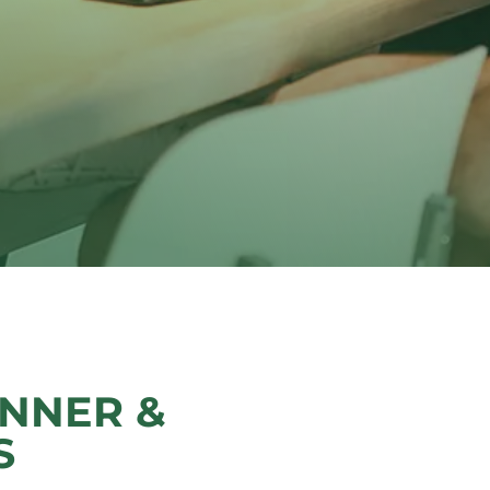
INNER &
S